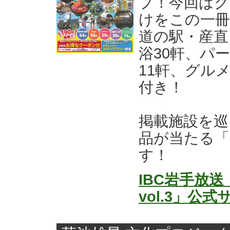
プ！今回はグ
けをこの一冊
道の駅・産直
浴30軒、パ
11軒、グル
付き！
掲載施設を巡
品が当たる「
す！
IBC岩手放
vol.3」公式