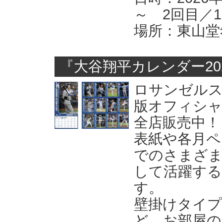
～ 2回目／1
場所：東山堂
『大谷翔平カレンダー20
ロサンゼルス
版オフィシャ
全店販売中！
表紙や各月ペ
でのさまざま
して活躍する
す。
壁掛けタイ
ど、お部屋