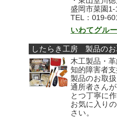
・東山堂川徳
盛岡市菜園1-
TEL：019-60
いわてグル
したらき工房 製品のお
木工製品・革
知的障害者
製品のお取扱
通所者さんが
とつ丁寧に作
お気に入りの
さい。