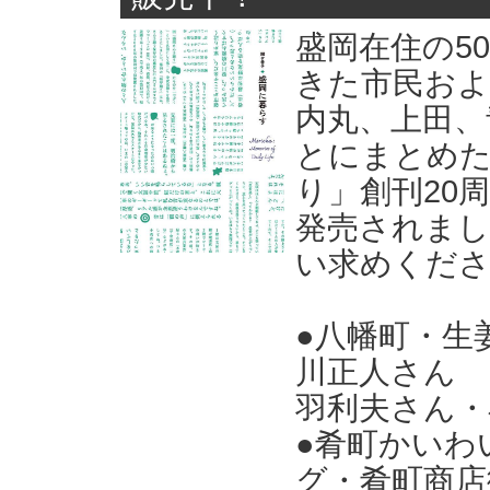
盛岡在住の5
きた市民およ
内丸、上田、
とにまとめた
り」創刊20
発売されまし
い求めくだ
●八幡町・生
川正人さん 
羽利夫さん・
●肴町かいわ
グ・肴町商店