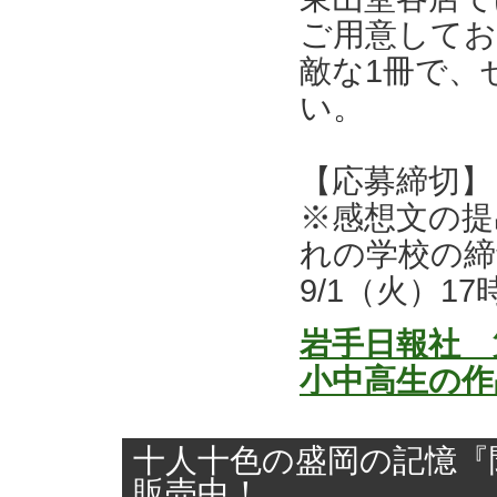
ご用意して
敵な1冊で、
い。
【応募締切】
※感想文の提
れの学校の締
9/1（火）1
岩手日報社 
小中高生の作
十人十色の盛岡の記憶『
販売中！