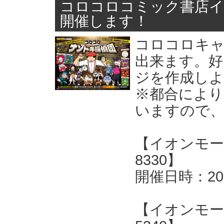
コロコロコミック書店イ
開催します！
コロコロキャ
出来ます。好
ジを作成しよ
※都合により
いますので
【イオンモール
8330】
開催日時：20
【イオンモール