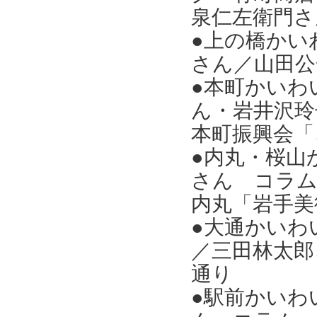
泉仁左衛門さ
●上の橋かい
さん／山田公
●本町かいわ
ん・岩井沢玲
本町振興会「
●内丸・桜山
さん コラム
内丸「岩手
●大通かいわ
／三田林太郎
通り
●駅前かいわ