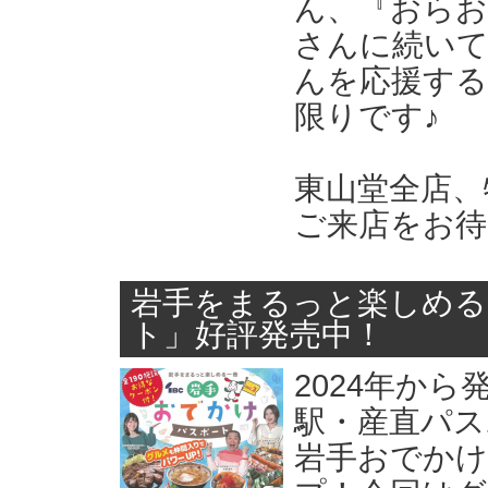
ん、『おらお
さんに続いて
んを応援する
限りです♪
東山堂全店、
ご来店をお
岩手をまるっと楽しめる
ト」好評発売中！
2024年か
駅・産直パス
岩手おでかけ