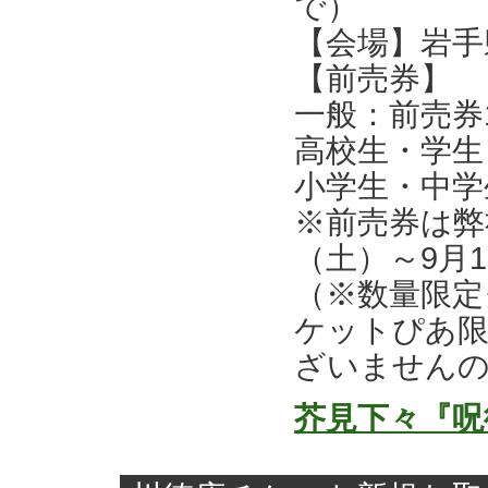
で）
【会場】岩手
【前売券】
一般：前売券1
高校生・学生：
小学生・中学生
※前売券は弊社
（土）～9月
（※数量限定
ケットぴあ限
ざいません
芥見下々『呪