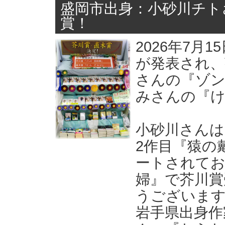
盛岡市出身：小砂川チト
賞！
2026年7月
が発表され、
さんの『ゾン
みさんの『
小砂川さんは
2作目『猿の
ートされてお
婦』で芥川賞
うございま
岩手県出身作