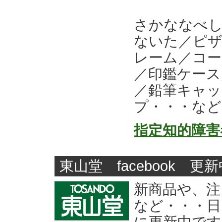
さかななべ
ないた／ピ
レーム／コー
／印鑑ケース
／鉛筆キャ
プ・・・など
指定知的障害
東山堂 facebook 更
新商品や、注
など・・・日