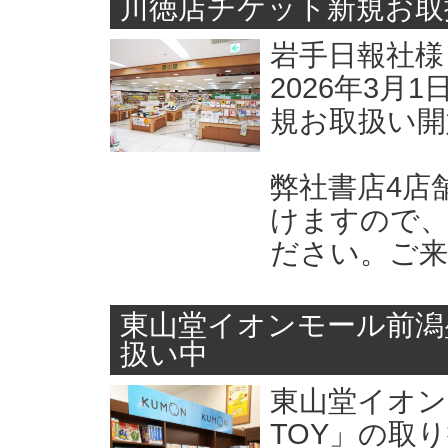
川徳店チケット新規お取
岩手日報社様
2026年3
規お取扱い開
弊社書店4店
けますので、
ださい。ご
東山堂イオンモール前潟盛
扱い中
東山堂イオン
TOY」の取