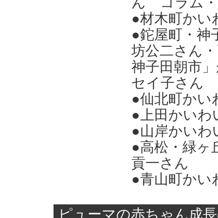
ん コラム・
●材木町かい
●鉈屋町・神
坊公二さん・
神子田朝市」
セイ子さん
●仙北町かい
●上田かいわ
●山岸かいわ
●高松・緑ヶ
貢一さん
●青山町かい
ピューマの赤ちゃん成長