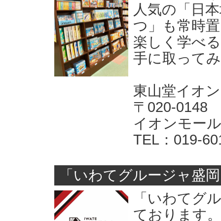
人気の「日本
つ」も常時置
楽しく学べる
手に取ってみ
東山堂イオン
〒020-014
イオンモール
TEL：019-60
「いわてグルージャ盛岡
「いわてグル
ております