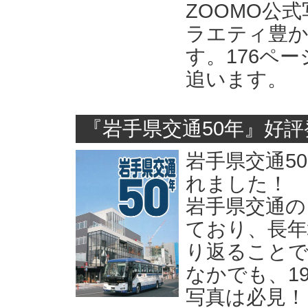
ZOOMO公
ラエティ豊か
す。176ペ
追います。
『岩手県交通50年』好
岩手県交通5
れました！
岩手県交通の
ており、長年
り返ること
なかでも、1
写真は必見！