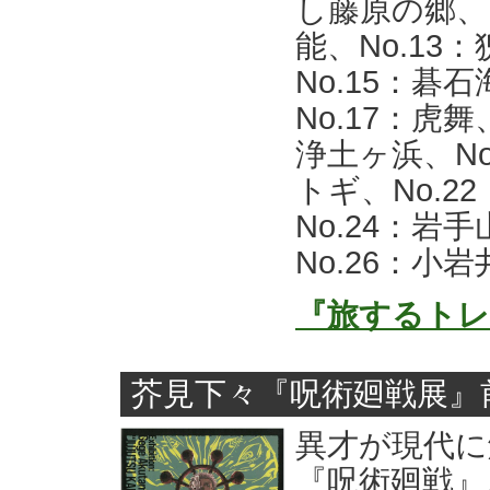
し藤原の郷、N
能、No.13
No.15：碁
No.17：虎舞
浄土ヶ浜、No
トギ、No.2
No.24：岩
No.26：小
『旅するトレ
芥見下々『呪術廻戦展』
異才が現代に
『呪術廻戦』