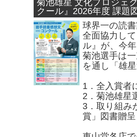
菊池雄星 文化プロジェク
クール』2026年度 課題
球界一の読書
全面協力して
ル』が、今年
菊池選手は一
を通し「雄星
1．全入賞者
2．菊池雄星
3．取り組み
賞」図書贈呈
東山堂各店で