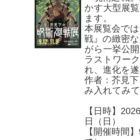
かす大型展覧
ます。
本展覧会では
戦』の緻密な
がら一挙公開
ラストワー
れ、進化を遂
作者：芥見下
み入れてみ
【日時】202
日（日）
【開催時間】9