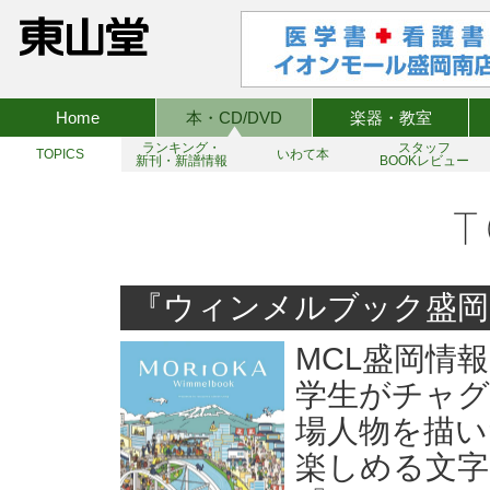
Home
本・CD/DVD
楽器・教室
ランキング・
スタッフ
TOPICS
いわて本
新刊・新譜情報
BOOKレビュー
『ウィンメルブック盛岡
MCL盛岡情
学生がチャグ
場人物を描い
楽しめる文字