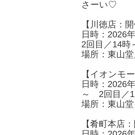
さーい♡
【川徳店：開
日時：2026
2回目／14時
場所：東山堂
【イオンモー
日時：2026
～ 2回目／1
場所：東山堂
【肴町本店：
日時：2026