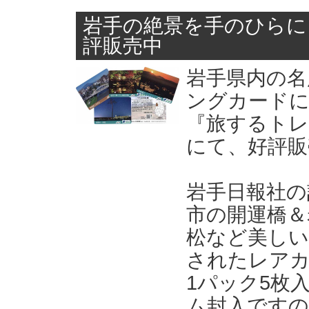
岩手の絶景を手のひらに
評販売中
岩手県内の名
ングカードに
『旅するトレ
にて、好評販
岩手日報社の
市の開運橋＆
松など美しい
されたレア
1パック5枚
ム封入ですの