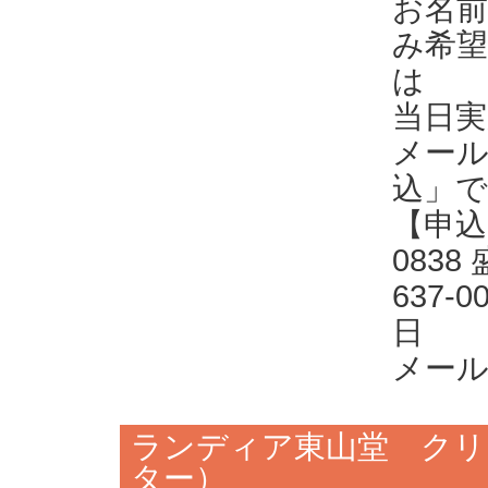
お名前
み希望
は
当日
メール
込」
【申込
0838
637-
日
メール：o
ランディア東山堂 クリ
ター）