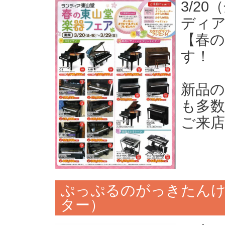
3/2
ディ
【春
す！
新品
も多
ご来
ぷっぷるのがっきたんけ
ター）