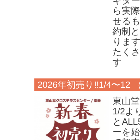
ギタ
ら実
せる
約制
ります
たく
す
2026年初売り‼️1/4〜
東山堂
1/2
とAL
ーを始