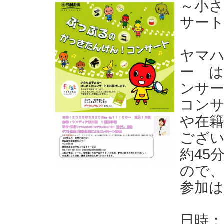
～小
サー
ヤマ
ー 
ンサ
コン
や在
ござ
約45
ので
参加
日時：2