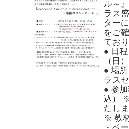
ル～』
ラス盛
ター
をご
てお
● 日
（日） 
● 場
ラスセ
● 参
込） 
たし
※ 教
・ベー