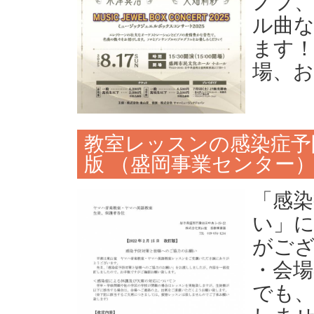
ノフ
ル曲
ます！
場、
教室レッスンの感染症予
版 （盛岡事業センター
「感
い」
がご
・会場
でも