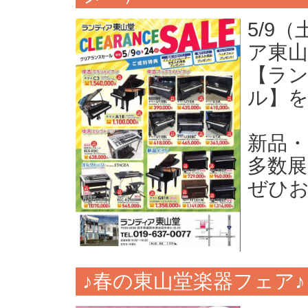
5/9
ア東
【ラ
ル】
新品
多数
ぜひお
♪春の東山堂楽器フェア♪