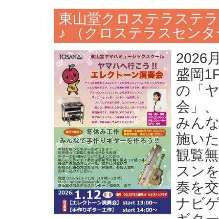
東山堂クロステラステラ
♪ （クロステラスセン
202
盛岡1
の「ヤ
会」
みんな
施い
観覧
スン
奏を
ナビ