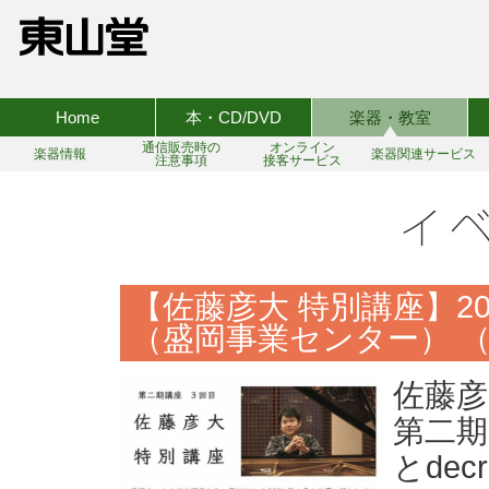
Home
本・CD/DVD
楽器・教室
通信販売時の
オンライン
楽器情報
楽器関連サービス
注意事項
接客サービス
【佐藤彦大 特別講座】2
（盛岡事業センター） 
佐藤彦
第二期第
とde