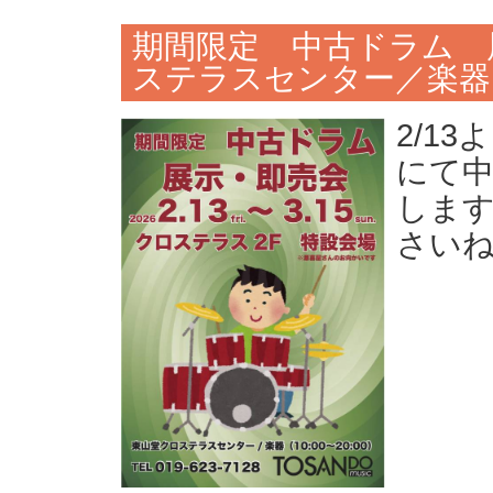
期間限定 中古ドラム 
ステラスセンター／楽器
2/1
にて中
します
さいね