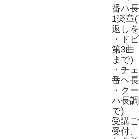
番ハ長
1楽章
返しを
・ドビ
第3曲
まで)
・チェル
番ヘ長
・クー
ハ長調
で)
受講
受付