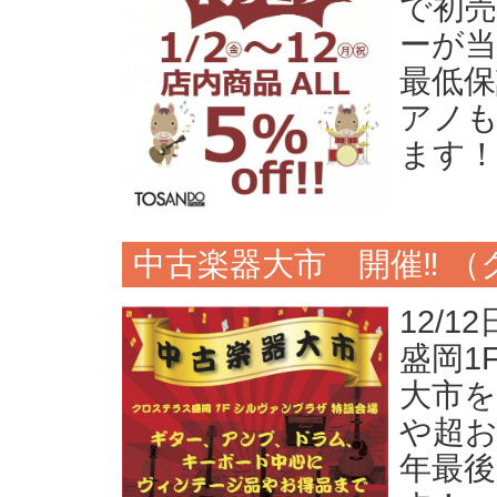
で初売
ーが当
最低保
アノ
ます！
中古楽器大市 開催‼️ 
12/
盛岡1
大市を
や超お
年最後