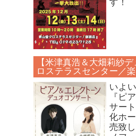
す！
【米津真浩＆大畑莉紗デ
ロステラスセンター／楽
いよい
『ピ
サート
化ホー
売致