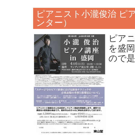
ピアニスト小瀧俊治 ピ
ンター）
ピア
を盛岡
ので