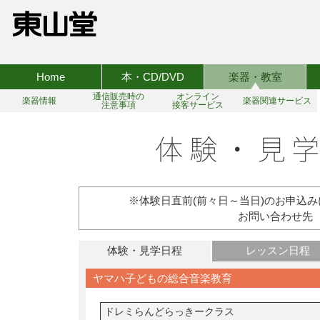
Home
本・CD/DVD
楽器・教室
通信販売時の
オンライン
楽器情報
楽器関連サービス
注意事項
接客サービス
※体験日直前(前々日～当日)のお申込
お問い合わせ先 TEL:
体験・見学日程
レッスン日程
ヤマハ子どもの総合音楽教育
ドレミらんどらっきークラス