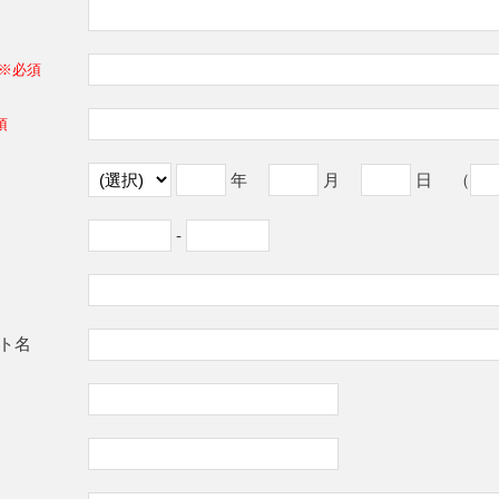
※必須
須
年
月
日 （
-
ト名