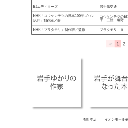
BJエディターズ
岩手県交通
NHK「コウケンテツの日本100年ゴハン
コウケンテツの日
手 三陸・遠野
紀行」制作班／著
NHK「ブラタモリ」制作班／監修
ブラタモリ ９
≪
1
2
肴町本店
イオンモール