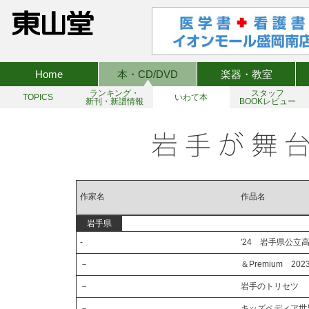
Home
本・CD/DVD
楽器・教室
ランキング・
スタッフ
TOPICS
いわて本
新刊・新譜情報
BOOKレビュー
作家名
作品名
岩手県
-
'24 岩手県公立
－
＆Premium 20
－
岩手のトリセツ
－
キッズペディア世