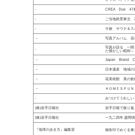
-
CREA Due 
-
ご当地絶景東北 2
-
サ旅 サウナ＆ス
－
写真アルバム 花
写真が語る 一関
-
た懐かしい昭和～
－
Japan Brand C
－
日本遺産 地域の
－
花美術館 美の創
－
ＨＯＭＥＳＰＵＮ
-
みつけてうれしい
(株)岩手日報社
岩手日報で振り返
(株)岩手日報社
一九二四年 盛岡
『地球の歩き方』編集室
御朱印でめぐる東